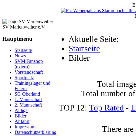
B
SV Marienweiher e.V.
Aktuelle Seite:
Hauptmenü
Startseite
Startseite
News
Bilder
SVM Fanshop
(extern)
Vorstandschaft
Sportplatz
Total image
Trainingslager und
Feiern
Total number of
SG Oberland
1. Mannschaft
2. Mannschaft
TOP 12:
Top Rated
-
L
Altliga
Bilder
Anfahrt
Impressum
There are 
Datenschutzerklärung